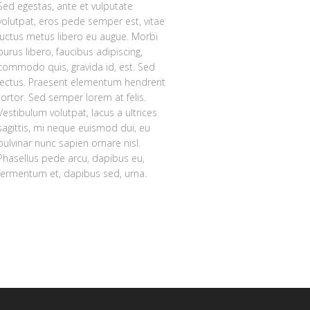
Sed egestas, ante et vulputate
volutpat, eros pede semper est, vitae
luctus metus libero eu augue. Morbi
purus libero, faucibus adipiscing,
commodo quis, gravida id, est. Sed
lectus. Praesent elementum hendrerit
tortor. Sed semper lorem at felis.
Vestibulum volutpat, lacus a ultrices
sagittis, mi neque euismod dui, eu
pulvinar nunc sapien ornare nisl.
Phasellus pede arcu, dapibus eu,
fermentum et, dapibus sed, urna.