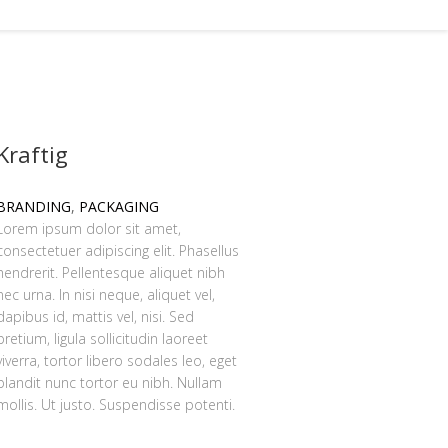
Kraftig
BRANDING
,
PACKAGING
Lorem ipsum dolor sit amet,
consectetuer adipiscing elit. Phasellus
hendrerit. Pellentesque aliquet nibh
nec urna. In nisi neque, aliquet vel,
dapibus id, mattis vel, nisi. Sed
pretium, ligula sollicitudin laoreet
viverra, tortor libero sodales leo, eget
blandit nunc tortor eu nibh. Nullam
mollis. Ut justo. Suspendisse potenti.