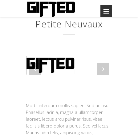
Petite Neuvaux
Morbi interdum mollis sapien. Sed ac risus.
Phasellus lacinia, magna a ullamcorper
laoreet, lectus arcu pulvinar risus, vitae
facilisis libero dolor a purus. Sed vel lacus.
Mauris nibh felis, adipiscing varius,