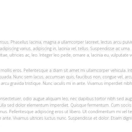
sus. Phasellus lacinia, magna a ullamcorper laoreet, lectus arcu pulvinar
 adipiscing varius, adipiscing in, lacinia vel, tellus. Suspendisse ac urn
tae, ultricies ac, leo. Integer leo pede, ornare a, lacinia eu, vulputate vel
llis eros. Pellentesque a diam sit amet mi ullamcorper vehicula. Int
suada. Nunc sem lacus, accumsan quis, faucibus non, congue vel, arcu. 
 arcu gravida tristique. Nunc iaculis mi in ante. Vivamus imperdiet nibh 
onsectetuer, odio augue aliquam leo, nec dapibus tortor nibh sed au
ulla sed dolor elementum imperdiet. Quisque fermentum. Cum sociis
mus. Pellentesque adipiscing eros ut libero. Ut condimentum mi vel te
ae ante. Vivamus ultrices luctus nunc. Suspendisse et dolor. Etiam dig
.