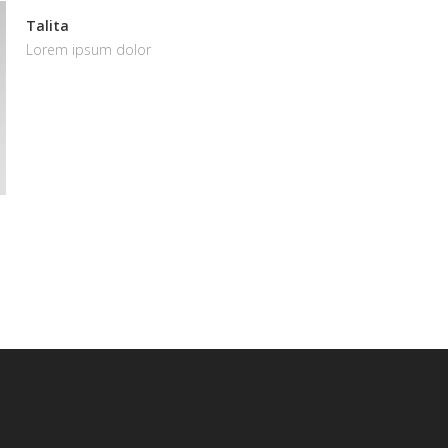
Talita
Lorem ipsum dolor
Zeppelin
Lorem ipsum dolor