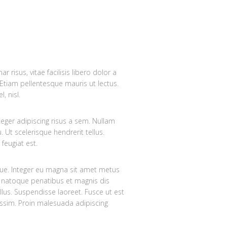
 risus, vitae facilisis libero dolor a
a. Etiam pellentesque mauris ut lectus.
, nisl.
eger adipiscing risus a sem. Nullam
Ut scelerisque hendrerit tellus.
feugiat est.
gue. Integer eu magna sit amet metus
 natoque penatibus et magnis dis
llus. Suspendisse laoreet. Fusce ut est
nissim. Proin malesuada adipiscing